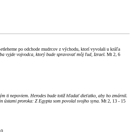
om Betleheme po odchode mudrcov z východu, ktorí vyvolali u kráľa
eba vyjde vojvodca, ktorý bude spravovať môj ľud, Izrael.
Mt 2, 6
kým ti nepoviem. Herodes bude totiž hľadať dieťatko, aby ho zmárnil.
 Pán ústami proroka: Z Egypta som povolal svojho syna.
Mt 2, 13 - 15
10.