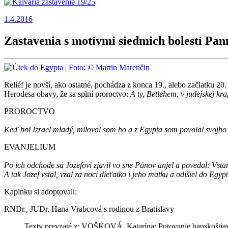
1.4.2016
Zastavenia s motívmi siedmich bolestí Pa
Reliéf je novší, ako ostatné, pochádza z konca 19., alebo začiatku 20
Herodesa obavy, že sa splní proroctvo:
A ty, Betlehem, v judejskej kr
PROROCTVO
Keď bol Izrael mladý, miloval som ho a z Egypta som povolal svojho
EVANJELIUM
Po ich odchode sa Jozefovi zjavil vo sne Pánov anjel a povedal: Vsta
A tak Jozef vstal, vzal za noci dieťatko i jeho matku a odišiel do Eg
Kaplnku si adoptovali:
RNDr., JUDr. Hana Vrabcová s rodinou z Bratislavy
Texty prevzaté z: VOŠKOVÁ, Katarína: Putovanie banskoštiavn