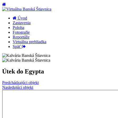
Úvod
Zastavenia
Poloha
Fotografie
Reportáže
Virtuálna prehliadka
Späť
Útek do Egypta
Predchádzajúci objekt
Nasledujúci objekt