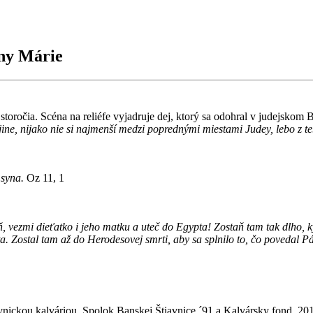
nny Márie
. storočia. Scéna na reliéfe vyjadruje dej, ktorý sa odohral v judejsk
ajine, nijako nie si najmenší medzi poprednými miestami Judey, lebo z t
 syna.
Oz 11, 1
ň, vezmi dieťatko i jeho matku a uteč do Egypta! Zostaň tam tak dlho, 
ypta. Zostal tam až do Herodesovej smrti, aby sa splnilo to, čo povedal
ickou kalváriou, Spolok Banskej Štiavnice ´91 a Kalvársky fond, 20