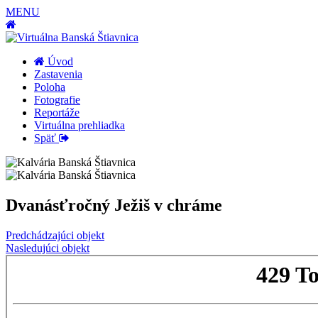
MENU
Úvod
Zastavenia
Poloha
Fotografie
Reportáže
Virtuálna prehliadka
Späť
Dvanásťročný Ježiš v chráme
Predchádzajúci objekt
Nasledujúci objekt