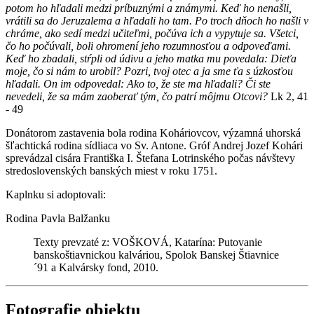
potom ho hľadali medzi príbuznými a známymi. Keď ho nenašli,
vrátili sa do Jeruzalema a hľadali ho tam. Po troch dňoch ho našli v
chráme, ako sedí medzi učiteľmi, počúva ich a vypytuje sa. Všetci,
čo ho počúvali, boli ohromení jeho rozumnosťou a odpoveďami.
Keď ho zbadali, stŕpli od údivu a jeho matka mu povedala: Dieťa
moje, čo si nám to urobil? Pozri, tvoj otec a ja sme ťa s úzkosťou
hľadali. On im odpovedal: Ako to, že ste ma hľadali? Či ste
nevedeli, že sa mám zaoberať tým, čo patrí môjmu Otcovi?
Lk 2, 41
- 49
Donátorom zastavenia bola rodina Koháriovcov, výzamná uhorská
šľachtická rodina sídliaca vo Sv. Antone. Gróf Andrej Jozef Kohári
sprevádzal cisára Františka I. Štefana Lotrinského počas návštevy
stredoslovenských banských miest v roku 1751.
Kaplnku si adoptovali:
Rodina Pavla Balžanku
Texty prevzaté z: VOŠKOVÁ, Katarína: Putovanie
banskoštiavnickou kalváriou, Spolok Banskej Štiavnice
´91 a Kalvársky fond, 2010.
Fotografie objektu