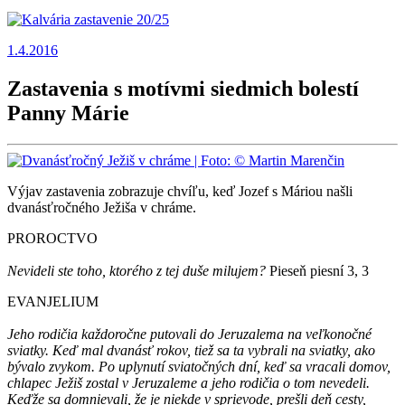
1.4.2016
Zastavenia s motívmi siedmich bolestí
Panny Márie
Výjav zastavenia zobrazuje chvíľu, keď Jozef s Máriou našli
dvanásťročného Ježiša v chráme.
PROROCTVO
Nevideli ste toho, ktorého z tej duše milujem?
Pieseň piesní 3, 3
EVANJELIUM
Jeho rodičia každoročne putovali do Jeruzalema na veľkonočné
sviatky. Keď mal dvanásť rokov, tiež sa ta vybrali na sviatky, ako
bývalo zvykom. Po uplynutí sviatočných dní, keď sa vracali domov,
chlapec Ježiš zostal v Jeruzaleme a jeho rodičia o tom nevedeli.
Keďže sa domnievali, že je niekde v sprievode, prešli deň cesty,