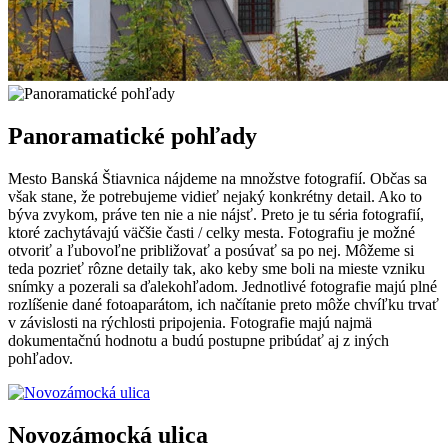
Panoramatické pohľady
Mesto Banská Štiavnica nájdeme na množstve fotografií. Občas sa
však stane, že potrebujeme vidieť nejaký konkrétny detail. Ako to
býva zvykom, práve ten nie a nie nájsť. Preto je tu séria fotografií,
ktoré zachytávajú väčšie časti / celky mesta. Fotografiu je možné
otvoriť a ľubovoľne približovať a posúvať sa po nej. Môžeme si
teda pozrieť rôzne detaily tak, ako keby sme boli na mieste vzniku
snímky a pozerali sa ďalekohľadom. Jednotlivé fotografie majú plné
rozlíšenie dané fotoaparátom, ich načítanie preto môže chvíľku trvať
v závislosti na rýchlosti pripojenia. Fotografie majú najmä
dokumentačnú hodnotu a budú postupne pribúdať aj z iných
pohľadov.
Novozámocká ulica