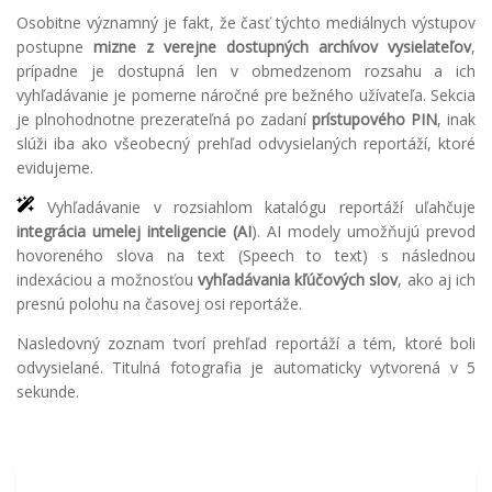
Osobitne významný je fakt, že časť týchto mediálnych výstupov
postupne
mizne z verejne dostupných archívov vysielateľov
,
prípadne je dostupná len v obmedzenom rozsahu a ich
vyhľadávanie je pomerne náročné pre bežného užívateľa. Sekcia
je plnohodnotne prezerateľná po zadaní
prístupového PIN
, inak
slúži iba ako všeobecný prehľad odvysielaných reportáží, ktoré
evidujeme.
Vyhľadávanie v rozsiahlom katalógu reportáží uľahčuje
integrácia umelej inteligencie (AI
). AI modely umožňujú prevod
hovoreného slova na text (Speech to text) s následnou
indexáciou a možnosťou
vyhľadávania kľúčových slov
, ako aj ich
presnú polohu na časovej osi reportáže.
Nasledovný zoznam tvorí prehľad reportáží a tém, ktoré boli
odvysielané. Titulná fotografia je automaticky vytvorená v 5
sekunde.