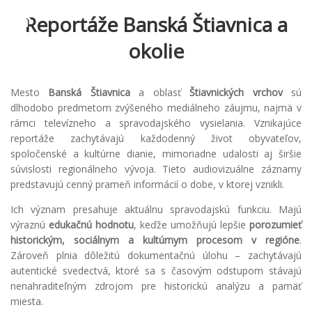
Reportáže Banská Štiavnica a
okolie
Mesto
Banská Štiavnica
a oblasť
Štiavnických vrchov
sú
dlhodobo predmetom zvýšeného mediálneho záujmu, najmä v
rámci televízneho a spravodajského vysielania. Vznikajúce
reportáže zachytávajú každodenný život obyvateľov,
spoločenské a kultúrne dianie, mimoriadne udalosti aj širšie
súvislosti regionálneho vývoja. Tieto audiovizuálne záznamy
predstavujú cenný prameň informácií o dobe, v ktorej vznikli.
Ich význam presahuje aktuálnu spravodajskú funkciu. Majú
výraznú
edukačnú hodnotu
, keďže umožňujú lepšie
porozumieť
historickým, sociálnym a kultúrnym procesom v regióne
.
Zároveň plnia dôležitú dokumentačnú úlohu – zachytávajú
autentické svedectvá, ktoré sa s časovým odstupom stávajú
nenahraditeľným zdrojom pre historickú analýzu a pamäť
miesta.