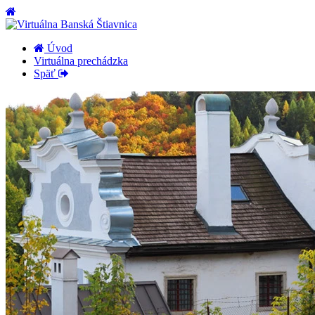
Úvod
Virtuálna prechádzka
Späť