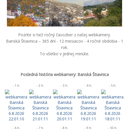
Pozrite si tiež ročný časozber z našej webkamery.
Banská Štiavnica – 365 dní - 12 mesiacov - 4 ročné obdobia - 1
rok.
To všetko v jednej minúte.
Posledná história webkamery: Banská Štiavnica
- 1 h.
- 2 h.
- 3 h.
- 4 h.
- 5 h.
- 6 h.
- 7 h.
- 8 h.
- 9 h.
- 10 h.