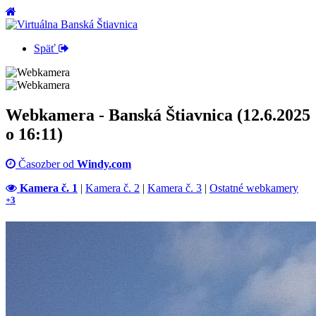
Späť
Webkamera - Banská Štiavnica (12.6.2025
o 16:11)
Časozber od
Windy.com
Kamera č. 1
|
Kamera č. 2
|
Kamera č. 3
|
Ostatné webkamery
+3