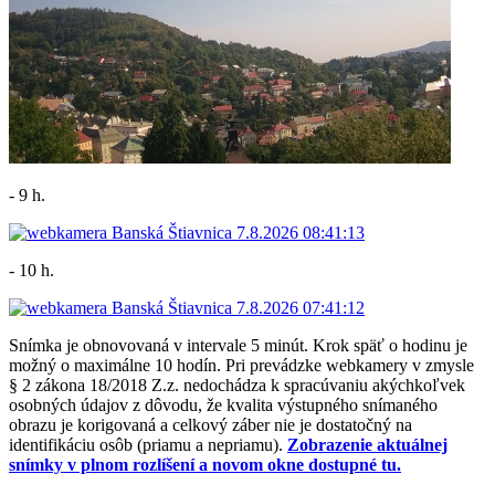
- 9 h.
- 10 h.
Snímka je obnovovaná v intervale 5 minút. Krok späť o hodinu je
možný o maximálne 10 hodín. Pri prevádzke webkamery v zmysle
§ 2 zákona 18/2018 Z.z. nedochádza k spracúvaniu akýchkoľvek
osobných údajov z dôvodu, že kvalita výstupného snímaného
obrazu je korigovaná a celkový záber nie je dostatočný na
identifikáciu osôb (priamu a nepriamu).
Zobrazenie aktuálnej
snímky v plnom rozlíšení a novom okne dostupné tu.