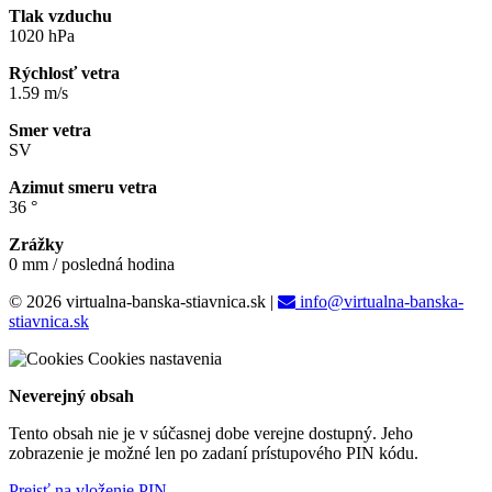
Tlak vzduchu
1020 hPa
Rýchlosť vetra
1.59 m/s
Smer vetra
SV
Azimut smeru vetra
36 °
Zrážky
0 mm / posledná hodina
© 2026 virtualna-banska-stiavnica.sk
|
info@virtualna-banska-
stiavnica.sk
Cookies nastavenia
Neverejný obsah
Tento obsah nie je v súčasnej dobe verejne dostupný. Jeho
zobrazenie je možné len po zadaní prístupového PIN kódu.
Prejsť na vloženie PIN