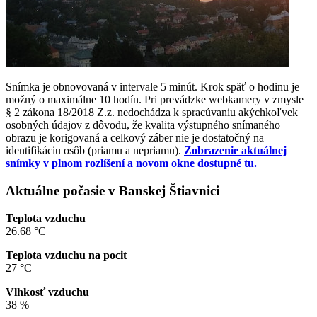
Snímka je obnovovaná v intervale 5 minút. Krok späť o hodinu je
možný o maximálne 10 hodín. Pri prevádzke webkamery v zmysle
§ 2 zákona 18/2018 Z.z. nedochádza k spracúvaniu akýchkoľvek
osobných údajov z dôvodu, že kvalita výstupného snímaného
obrazu je korigovaná a celkový záber nie je dostatočný na
identifikáciu osôb (priamu a nepriamu).
Zobrazenie aktuálnej
snímky v plnom rozlíšení a novom okne dostupné tu.
Aktuálne počasie v Banskej Štiavnici
Teplota vzduchu
26.68 °C
Teplota vzduchu na pocit
27 °C
Vlhkosť vzduchu
38 %