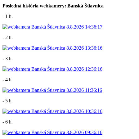
Posledná história webkamery: Banská Štiavnica
- 1 h.
- 2 h.
- 3 h.
- 4 h.
- 5 h.
- 6 h.