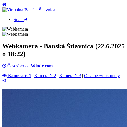
Späť
Webkamera - Banská Štiavnica (22.6.2025
o 18:22)
Časozber od
Windy.com
Kamera č. 1
|
Kamera č. 2
|
Kamera č. 3
|
Ostatné webkamery
+3