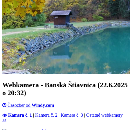
Webkamera - Banská Štiavnica (22.6.2025
o 20:32)
Časozber od
Windy.com
Kamera č. 1
|
Kamera č. 2
|
Kamera č. 3
|
Ostatné webkamery
+3