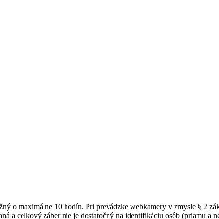
možný o maximálne 10 hodín. Pri prevádzke webkamery v zmysle § 2 z
ná a celkový záber nie je dostatočný na identifikáciu osôb (priamu a 