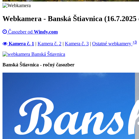
Webkamera - Banská Štiavnica (16.7.2025 
Časozber od
Windy.com
+3
Kamera č. 1
|
Kamera č. 2
|
Kamera č. 3
|
Ostatné webkamery
Banská Štiavnica - ročný časozber