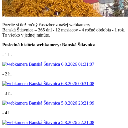
Pozrite si tiež ročný časozber z našej webkamery.
Banská Štiavnica – 365 dní - 12 mesiacov - 4 ročné obdobia - 1 rok.
To všetko v jednej minúte.
Posledná história webkamery: Banská Štiavnica
- 1 h.
- 2 h.
- 3 h.
- 4 h.