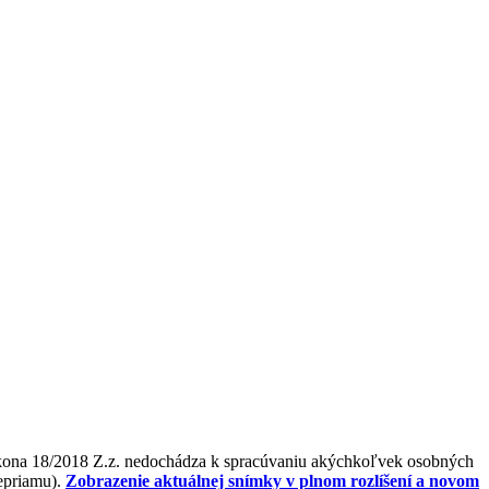
ákona 18/2018 Z.z. nedochádza k spracúvaniu akýchkoľvek osobných
nepriamu).
Zobrazenie aktuálnej snímky v plnom rozlíšení a novom