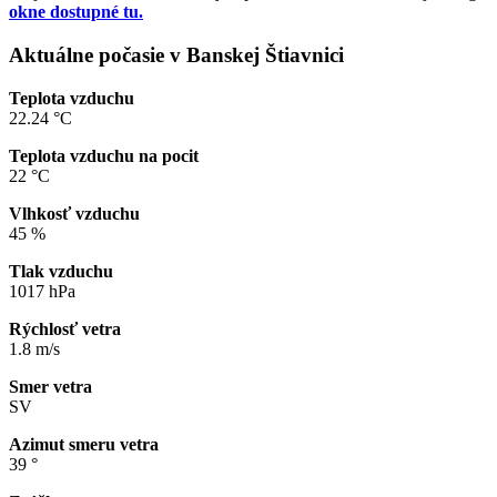
okne dostupné tu.
Aktuálne počasie v Banskej Štiavnici
Teplota vzduchu
22.24 °C
Teplota vzduchu na pocit
22 °C
Vlhkosť vzduchu
45 %
Tlak vzduchu
1017 hPa
Rýchlosť vetra
1.8 m/s
Smer vetra
SV
Azimut smeru vetra
39 °