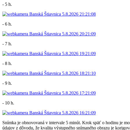
- 5 h.
- 6 h.
- 7 h.
- 8 h.
- 9 h.
- 10 h.
Snímka je obnovovaná v intervale 5 minút. Krok späť o hodinu je 
údajov z dôvodu, že kvalita výstupného snímaného obrazu je korigova