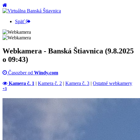
Späť
Webkamera - Banská Štiavnica (9.8.2025
o 09:43)
Časozber od
Windy.com
Kamera č. 1
|
Kamera č. 2
|
Kamera č. 3
|
Ostatné webkamery
+3