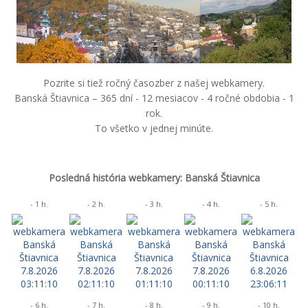
Pozrite si tiež ročný časozber z našej webkamery.
Banská Štiavnica – 365 dní - 12 mesiacov - 4 ročné obdobia - 1
rok.
To všetko v jednej minúte.
Posledná história webkamery: Banská Štiavnica
- 1 h.
- 2 h.
- 3 h.
- 4 h.
- 5 h.
- 6 h.
- 7 h.
- 8 h.
- 9 h.
- 10 h.