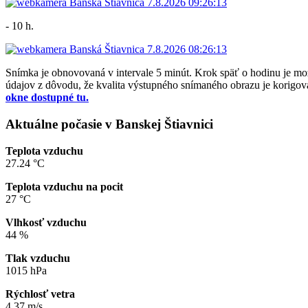
- 10 h.
Snímka je obnovovaná v intervale 5 minút. Krok späť o hodinu je 
údajov z dôvodu, že kvalita výstupného snímaného obrazu je korigova
okne dostupné tu.
Aktuálne počasie v Banskej Štiavnici
Teplota vzduchu
27.24 °C
Teplota vzduchu na pocit
27 °C
Vlhkosť vzduchu
44 %
Tlak vzduchu
1015 hPa
Rýchlosť vetra
4.37 m/s