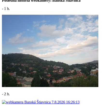
Posledná história webkamery: Banská Štiavnica
- 1 h.
- 2 h.