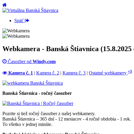
Späť
Webkamera - Banská Štiavnica (15.8.2025 
Časozber od
Windy.com
+3
Kamera č. 1
|
Kamera č. 2
|
Kamera č. 3
|
Ostatné webkamery
Banská Štiavnica - ročný časozber
Pozrite si tiež ročný časozber z našej webkamery.
Banská Štiavnica – 365 dní - 12 mesiacov - 4 ročné obdobia - 1 rok.
To všetko v jednej minúte.