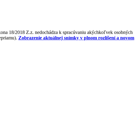
ákona 18/2018 Z.z. nedochádza k spracúvaniu akýchkoľvek osobných
nepriamu).
Zobrazenie aktuálnej snímky v plnom rozlíšení a novom