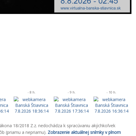
- 8 h.
- 9 h.
- 10 h.
zákona 18/2018 Z.z. nedochádza k spracúvaniu akýchkoľvek
sôb (priamu a nepriamu).
Zobrazenie aktuálnej snímky v plnom