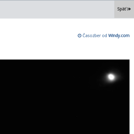
Späť
Časozber od
Windy.com