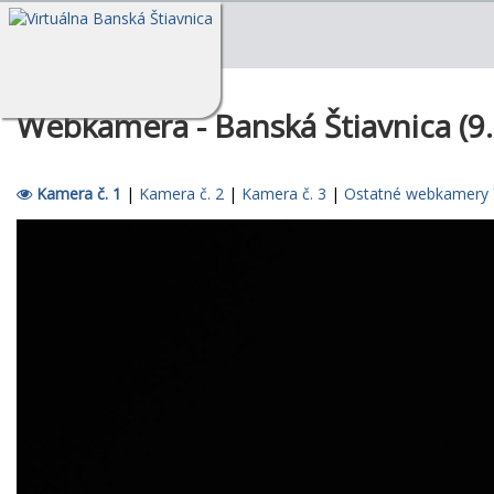
Webkamera - Banská Štiavnica (9.
Kamera č. 1
|
Kamera č. 2
|
Kamera č. 3
|
Ostatné webkamery