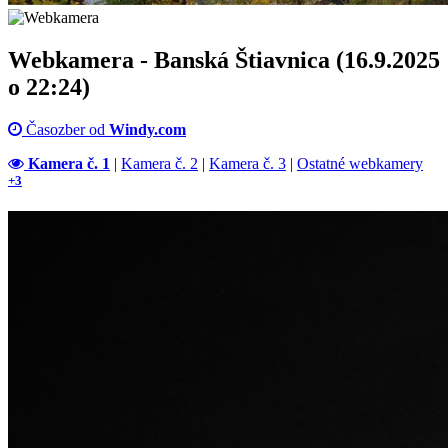
Webkamera - Banská Štiavnica (16.9.2025
o 22:24)
Časozber od
Windy.com
Kamera č. 1
|
Kamera č. 2
|
Kamera č. 3
|
Ostatné webkamery
+3