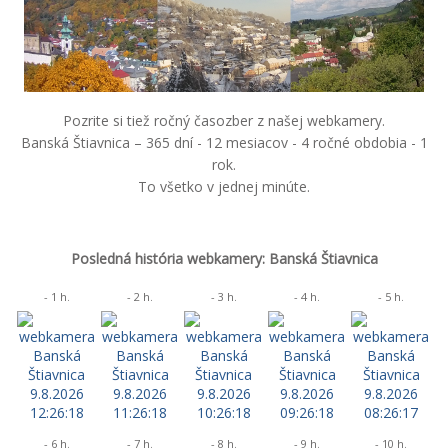
Pozrite si tiež ročný časozber z našej webkamery.
Banská Štiavnica – 365 dní - 12 mesiacov - 4 ročné obdobia - 1
rok.
To všetko v jednej minúte.
Posledná história webkamery: Banská Štiavnica
- 1 h.
- 2 h.
- 3 h.
- 4 h.
- 5 h.
- 6 h.
- 7 h.
- 8 h.
- 9 h.
- 10 h.