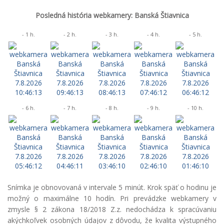
Posledná história webkamery: Banská Štiavnica
- 1 h.
- 2 h.
- 3 h.
- 4 h.
- 5 h.
- 6 h.
- 7 h.
- 8 h.
- 9 h.
- 10 h.
Snímka je obnovovaná v intervale 5 minút. Krok späť o hodinu je
možný o maximálne 10 hodín. Pri prevádzke webkamery v
zmysle § 2 zákona 18/2018 Z.z. nedochádza k spracúvaniu
akýchkoľvek osobných údajov z dôvodu, že kvalita výstupného