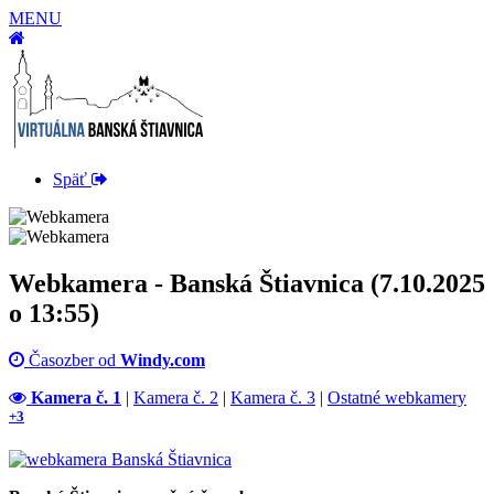
MENU
Späť
Webkamera - Banská Štiavnica (7.10.2025
o 13:55)
Časozber od
Windy.com
Kamera č. 1
|
Kamera č. 2
|
Kamera č. 3
|
Ostatné webkamery
+3