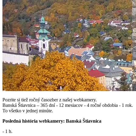
Pozrite si tiež ročný časozber z našej webkamery.
Banská Štiavnica – 365 dní - 12 mesiacov - 4 ročné obdobia - 1 rok.
To všetko v jednej minúte.
Posledná história webkamery: Banská Štiavnica
- 1 h.