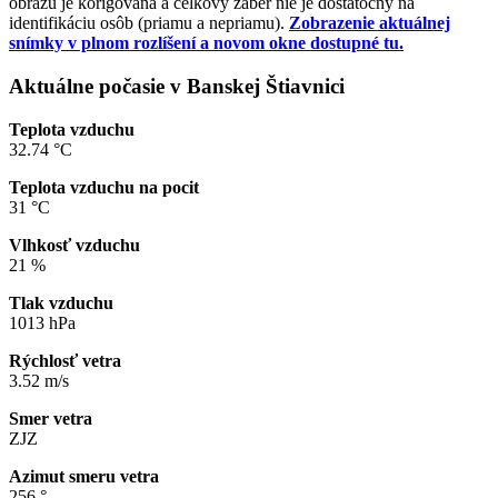
obrazu je korigovaná a celkový záber nie je dostatočný na
identifikáciu osôb (priamu a nepriamu).
Zobrazenie aktuálnej
snímky v plnom rozlíšení a novom okne dostupné tu.
Aktuálne počasie v Banskej Štiavnici
Teplota vzduchu
32.74 °C
Teplota vzduchu na pocit
31 °C
Vlhkosť vzduchu
21 %
Tlak vzduchu
1013 hPa
Rýchlosť vetra
3.52 m/s
Smer vetra
ZJZ
Azimut smeru vetra
256 °