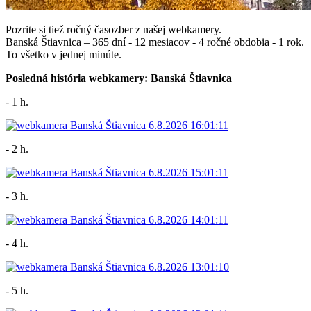
Pozrite si tiež ročný časozber z našej webkamery.
Banská Štiavnica – 365 dní - 12 mesiacov - 4 ročné obdobia - 1 rok.
To všetko v jednej minúte.
Posledná história webkamery: Banská Štiavnica
- 1 h.
- 2 h.
- 3 h.
- 4 h.
- 5 h.