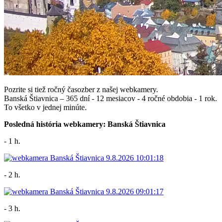
Pozrite si tiež ročný časozber z našej webkamery.
Banská Štiavnica – 365 dní - 12 mesiacov - 4 ročné obdobia - 1 rok.
To všetko v jednej minúte.
Posledná história webkamery: Banská Štiavnica
- 1 h.
- 2 h.
- 3 h.