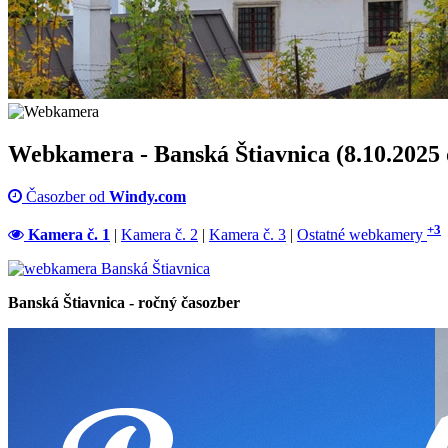
Webkamera - Banská Štiavnica (8.10.2025 
Časozber od
Windy.com
+3
Kamera č. 1
|
Kamera č. 2
|
Kamera č. 3
|
Ostatné webkamery
Banská Štiavnica - ročný časozber