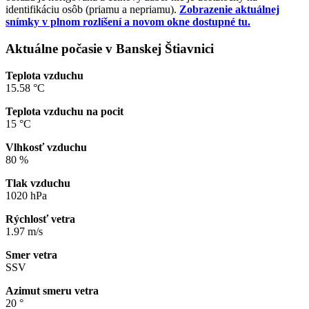
identifikáciu osôb (priamu a nepriamu).
Zobrazenie aktuálnej
snímky v plnom rozlíšení a novom okne dostupné tu.
Aktuálne počasie v Banskej Štiavnici
Teplota vzduchu
15.58 °C
Teplota vzduchu na pocit
15 °C
Vlhkosť vzduchu
80 %
Tlak vzduchu
1020 hPa
Rýchlosť vetra
1.97 m/s
Smer vetra
SSV
Azimut smeru vetra
20 °