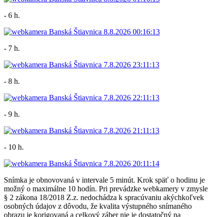
- 6 h.
- 7 h.
- 8 h.
- 9 h.
- 10 h.
Snímka je obnovovaná v intervale 5 minút. Krok späť o hodinu je
možný o maximálne 10 hodín. Pri prevádzke webkamery v zmysle
§ 2 zákona 18/2018 Z.z. nedochádza k spracúvaniu akýchkoľvek
osobných údajov z dôvodu, že kvalita výstupného snímaného
obrazu je korigovaná a celkový záber nie je dostatočný na