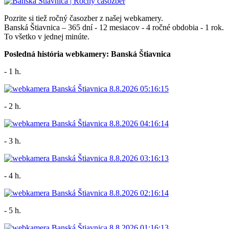
Pozrite si tiež ročný časozber z našej webkamery.
Banská Štiavnica – 365 dní - 12 mesiacov - 4 ročné obdobia - 1 rok.
To všetko v jednej minúte.
Posledná história webkamery: Banská Štiavnica
- 1 h.
- 2 h.
- 3 h.
- 4 h.
- 5 h.