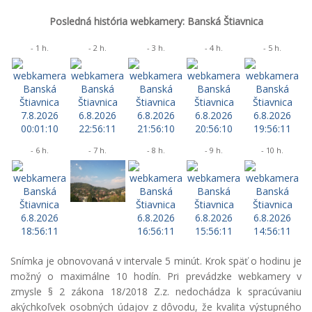
Posledná história webkamery: Banská Štiavnica
- 1 h.
- 2 h.
- 3 h.
- 4 h.
- 5 h.
- 6 h.
- 7 h.
- 8 h.
- 9 h.
- 10 h.
Snímka je obnovovaná v intervale 5 minút. Krok späť o hodinu je
možný o maximálne 10 hodín. Pri prevádzke webkamery v
zmysle § 2 zákona 18/2018 Z.z. nedochádza k spracúvaniu
akýchkoľvek osobných údajov z dôvodu, že kvalita výstupného