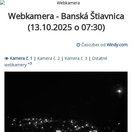
Webkamera - Banská Štiavnica
(13.10.2025 o 07:30)
Časozber od
Windy.com
Kamera č. 1
|
Kamera č. 2
|
Kamera č. 3
|
Ostatné
+3
webkamery