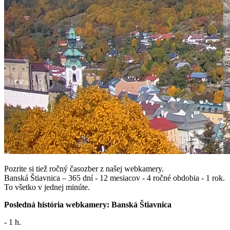
Pozrite si tiež ročný časozber z našej webkamery.
Banská Štiavnica – 365 dní - 12 mesiacov - 4 ročné obdobia - 1 rok.
To všetko v jednej minúte.
Posledná história webkamery: Banská Štiavnica
- 1 h.