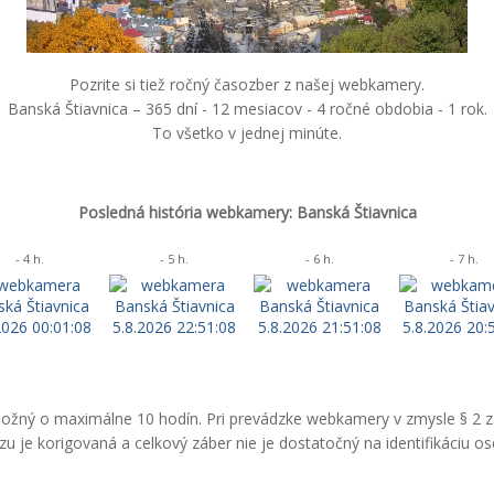
Pozrite si tiež ročný časozber z našej webkamery.
Banská Štiavnica – 365 dní - 12 mesiacov - 4 ročné obdobia - 1 rok.
To všetko v jednej minúte.
Posledná história webkamery: Banská Štiavnica
- 4 h.
- 5 h.
- 6 h.
- 7 h.
 možný o maximálne 10 hodín. Pri prevádzke webkamery v zmysle § 2 
 je korigovaná a celkový záber nie je dostatočný na identifikáciu o