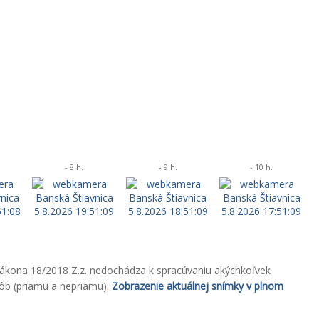
- 8 h.
- 9 h.
- 10 h.
zákona 18/2018 Z.z. nedochádza k spracúvaniu akýchkoľvek
sôb (priamu a nepriamu).
Zobrazenie aktuálnej snímky v plnom