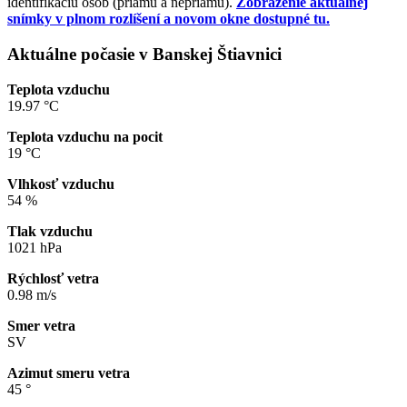
identifikáciu osôb (priamu a nepriamu).
Zobrazenie aktuálnej
snímky v plnom rozlíšení a novom okne dostupné tu.
Aktuálne počasie v Banskej Štiavnici
Teplota vzduchu
19.97 °C
Teplota vzduchu na pocit
19 °C
Vlhkosť vzduchu
54 %
Tlak vzduchu
1021 hPa
Rýchlosť vetra
0.98 m/s
Smer vetra
SV
Azimut smeru vetra
45 °