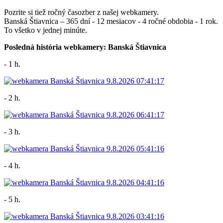
Pozrite si tiež ročný časozber z našej webkamery.
Banská Štiavnica – 365 dní - 12 mesiacov - 4 ročné obdobia - 1 rok.
To všetko v jednej minúte.
Posledná história webkamery: Banská Štiavnica
- 1 h.
- 2 h.
- 3 h.
- 4 h.
- 5 h.