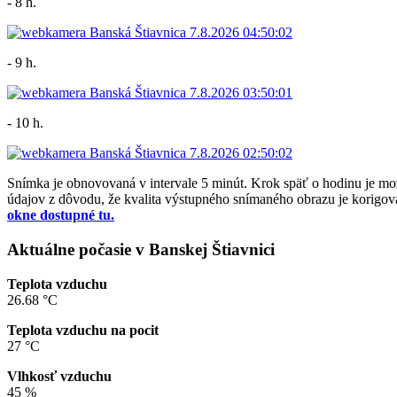
- 8 h.
- 9 h.
- 10 h.
Snímka je obnovovaná v intervale 5 minút. Krok späť o hodinu je 
údajov z dôvodu, že kvalita výstupného snímaného obrazu je korigova
okne dostupné tu.
Aktuálne počasie v Banskej Štiavnici
Teplota vzduchu
26.68 °C
Teplota vzduchu na pocit
27 °C
Vlhkosť vzduchu
45 %