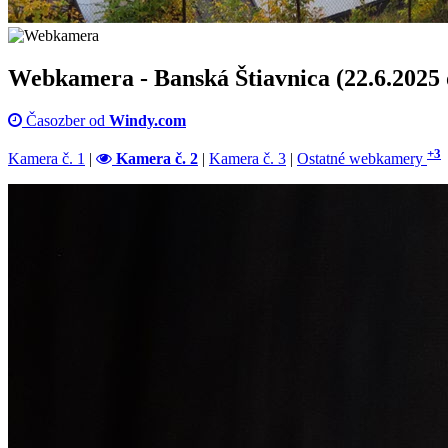
Webkamera - Banská Štiavnica (22.6.2025 
Časozber od
Windy.com
+3
Kamera č. 1
|
Kamera č. 2
|
Kamera č. 3
|
Ostatné webkamery