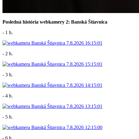
Posledná história webkamery 2: Banská Štiavnica
- 1 h.
- 2 h.
- 3 h.
- 4 h.
- 5 h.
- 6 h.