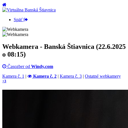
Späť
Webkamera - Banská Štiavnica (22.6.2025
o 08:15)
Časozber od
Windy.com
Kamera č. 1
|
Kamera č. 2
|
Kamera č. 3
|
Ostatné webkamery
+3