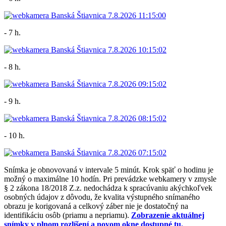
- 7 h.
- 8 h.
- 9 h.
- 10 h.
Snímka je obnovovaná v intervale 5 minút. Krok späť o hodinu je
možný o maximálne 10 hodín. Pri prevádzke webkamery v zmysle
§ 2 zákona 18/2018 Z.z. nedochádza k spracúvaniu akýchkoľvek
osobných údajov z dôvodu, že kvalita výstupného snímaného
obrazu je korigovaná a celkový záber nie je dostatočný na
identifikáciu osôb (priamu a nepriamu).
Zobrazenie aktuálnej
snímky v plnom rozlíšení a novom okne dostupné tu.