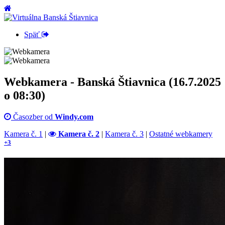
Späť
Webkamera - Banská Štiavnica (16.7.2025
o 08:30)
Časozber od
Windy.com
Kamera č. 1
|
Kamera č. 2
|
Kamera č. 3
|
Ostatné webkamery
+3