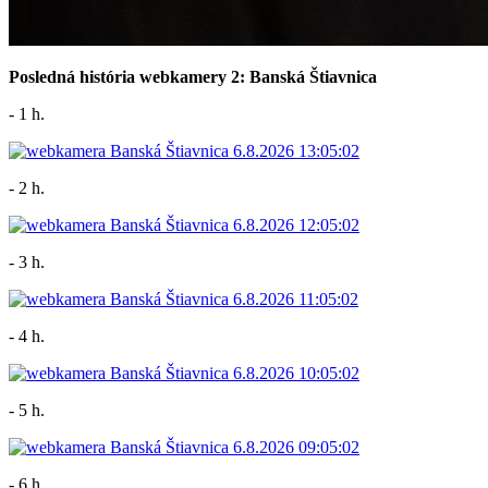
Posledná história webkamery 2: Banská Štiavnica
- 1 h.
- 2 h.
- 3 h.
- 4 h.
- 5 h.
- 6 h.