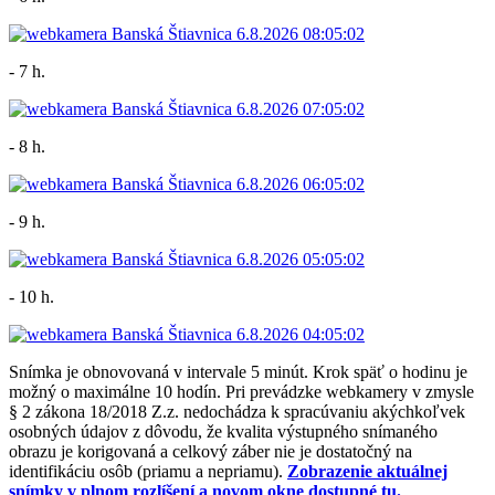
- 7 h.
- 8 h.
- 9 h.
- 10 h.
Snímka je obnovovaná v intervale 5 minút. Krok späť o hodinu je
možný o maximálne 10 hodín. Pri prevádzke webkamery v zmysle
§ 2 zákona 18/2018 Z.z. nedochádza k spracúvaniu akýchkoľvek
osobných údajov z dôvodu, že kvalita výstupného snímaného
obrazu je korigovaná a celkový záber nie je dostatočný na
identifikáciu osôb (priamu a nepriamu).
Zobrazenie aktuálnej
snímky v plnom rozlíšení a novom okne dostupné tu.