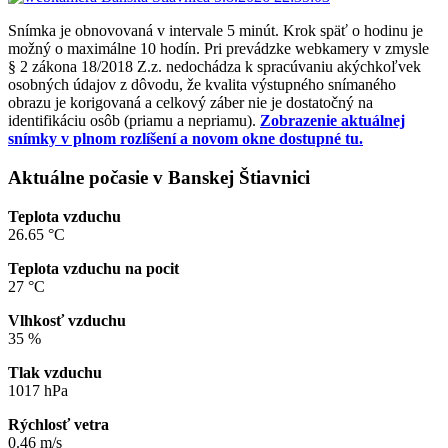
Snímka je obnovovaná v intervale 5 minút. Krok späť o hodinu je
možný o maximálne 10 hodín. Pri prevádzke webkamery v zmysle
§ 2 zákona 18/2018 Z.z. nedochádza k spracúvaniu akýchkoľvek
osobných údajov z dôvodu, že kvalita výstupného snímaného
obrazu je korigovaná a celkový záber nie je dostatočný na
identifikáciu osôb (priamu a nepriamu).
Zobrazenie aktuálnej
snímky v plnom rozlíšení a novom okne dostupné tu.
Aktuálne počasie v Banskej Štiavnici
Teplota vzduchu
26.65 °C
Teplota vzduchu na pocit
27 °C
Vlhkosť vzduchu
35 %
Tlak vzduchu
1017 hPa
Rýchlosť vetra
0.46 m/s