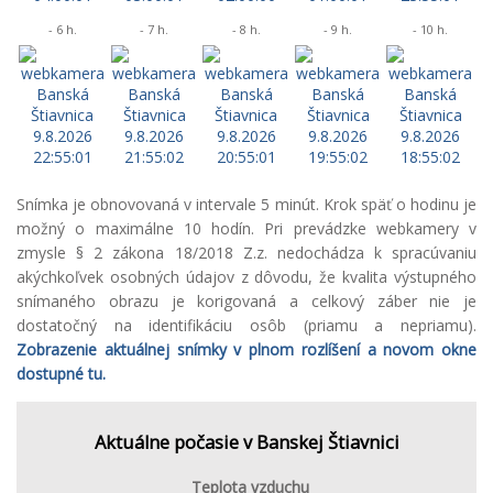
- 6 h.
- 7 h.
- 8 h.
- 9 h.
- 10 h.
Snímka je obnovovaná v intervale 5 minút. Krok späť o hodinu je
možný o maximálne 10 hodín. Pri prevádzke webkamery v
zmysle § 2 zákona 18/2018 Z.z. nedochádza k spracúvaniu
akýchkoľvek osobných údajov z dôvodu, že kvalita výstupného
snímaného obrazu je korigovaná a celkový záber nie je
dostatočný na identifikáciu osôb (priamu a nepriamu).
Zobrazenie aktuálnej snímky v plnom rozlíšení a novom okne
dostupné tu.
Aktuálne počasie v Banskej Štiavnici
Teplota vzduchu