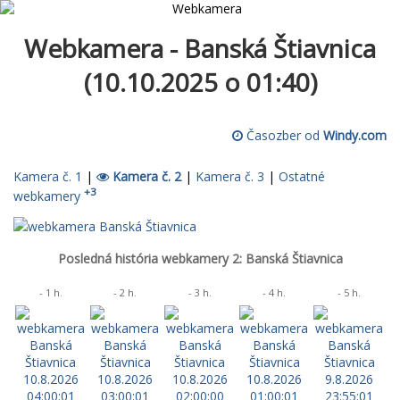
Webkamera - Banská Štiavnica
(10.10.2025 o 01:40)
Časozber od
Windy.com
Kamera č. 1
|
Kamera č. 2
|
Kamera č. 3
|
Ostatné
+3
webkamery
Posledná história webkamery 2: Banská Štiavnica
- 1 h.
- 2 h.
- 3 h.
- 4 h.
- 5 h.