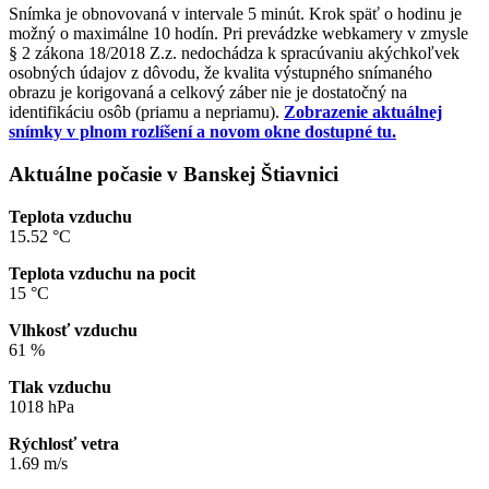
Snímka je obnovovaná v intervale 5 minút. Krok späť o hodinu je
možný o maximálne 10 hodín. Pri prevádzke webkamery v zmysle
§ 2 zákona 18/2018 Z.z. nedochádza k spracúvaniu akýchkoľvek
osobných údajov z dôvodu, že kvalita výstupného snímaného
obrazu je korigovaná a celkový záber nie je dostatočný na
identifikáciu osôb (priamu a nepriamu).
Zobrazenie aktuálnej
snímky v plnom rozlíšení a novom okne dostupné tu.
Aktuálne počasie v Banskej Štiavnici
Teplota vzduchu
15.52 °C
Teplota vzduchu na pocit
15 °C
Vlhkosť vzduchu
61 %
Tlak vzduchu
1018 hPa
Rýchlosť vetra
1.69 m/s