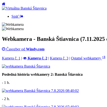
Späť
Webkamera - Banská Štiavnica (7.11.2025 
Časozber od
Windy.com
+3
Kamera č. 1
|
Kamera č. 2
|
Kamera č. 3
|
Ostatné webkamery
Posledná história webkamery 2: Banská Štiavnica
- 1 h.
- 2 h.