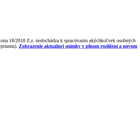
ákona 18/2018 Z.z. nedochádza k spracúvaniu akýchkoľvek osobných
nepriamu).
Zobrazenie aktuálnej snímky v plnom rozlíšení a novom