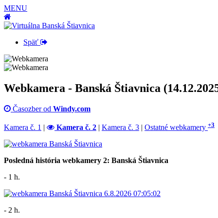
MENU
Späť
Webkamera - Banská Štiavnica (14.12.2025
Časozber od
Windy.com
+3
Kamera č. 1
|
Kamera č. 2
|
Kamera č. 3
|
Ostatné webkamery
Posledná história webkamery 2: Banská Štiavnica
- 1 h.
- 2 h.