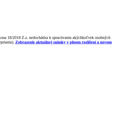
ákona 18/2018 Z.z. nedochádza k spracúvaniu akýchkoľvek osobných
nepriamu).
Zobrazenie aktuálnej snímky v plnom rozlíšení a novom