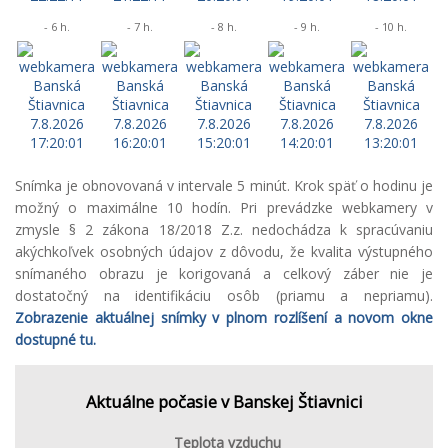
- 6 h.
- 7 h.
- 8 h.
- 9 h.
- 10 h.
Snímka je obnovovaná v intervale 5 minút. Krok späť o hodinu je
možný o maximálne 10 hodín. Pri prevádzke webkamery v
zmysle § 2 zákona 18/2018 Z.z. nedochádza k spracúvaniu
akýchkoľvek osobných údajov z dôvodu, že kvalita výstupného
snímaného obrazu je korigovaná a celkový záber nie je
dostatočný na identifikáciu osôb (priamu a nepriamu).
Zobrazenie aktuálnej snímky v plnom rozlíšení a novom okne
dostupné tu.
Aktuálne počasie v Banskej Štiavnici
Teplota vzduchu