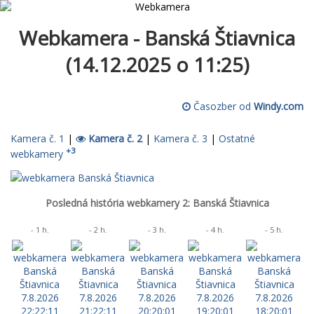
Webkamera - Banská Štiavnica
(14.12.2025 o 11:25)
Časozber od
Windy.com
Kamera č. 1
|
Kamera č. 2
|
Kamera č. 3
|
Ostatné
+3
webkamery
Posledná história webkamery 2: Banská Štiavnica
- 1 h.
- 2 h.
- 3 h.
- 4 h.
- 5 h.