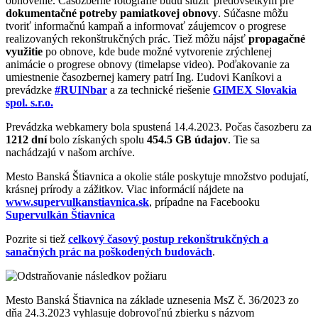
obnovenie. Časozberné fotografie budú slúžiť predovšetkým pre
dokumentačné potreby pamiatkovej obnovy
. Súčasne môžu
tvoriť informačnú kampaň a informovať záujemcov o progrese
realizovaných rekonštrukčných prác. Tiež môžu nájsť
propagačné
využitie
po obnove, kde bude možné vytvorenie zrýchlenej
animácie o progrese obnovy (timelapse video). Poďakovanie za
umiestnenie časozbernej kamery patrí Ing. Ľudovi Kaníkovi a
prevádzke
#RUINbar
a za technické riešenie
GIMEX Slovakia
spol. s.r.o.
Prevádzka webkamery bola spustená 14.4.2023. Počas časozberu za
1212 dní
bolo získaných spolu
454.5 GB údajov
. Tie sa
nachádzajú v našom archíve.
Mesto Banská Štiavnica a okolie stále poskytuje množstvo podujatí,
krásnej prírody a zážitkov. Viac informácií nájdete na
www.supervulkanstiavnica.sk
, prípadne na Facebooku
Supervulkán Štiavnica
Pozrite si tiež
celkový časový postup rekonštrukčných a
sanačných prác na poškodených budovách
.
Mesto Banská Štiavnica na základe uznesenia MsZ č. 36/2023 zo
dňa 24.3.2023 vyhlasuje dobrovoľnú zbierku s názvom