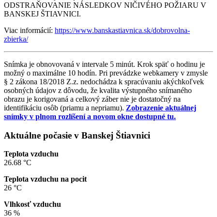
ODSTRAŇOVANIE NÁSLEDKOV NIČIVÉHO POŽIARU V
BANSKEJ ŠTIAVNICI.
Viac informácií:
https://www.banskastiavnica.sk/dobrovolna-
zbierka/
Snímka je obnovovaná v intervale 5 minút. Krok späť o hodinu je
možný o maximálne 10 hodín. Pri prevádzke webkamery v zmysle
§ 2 zákona 18/2018 Z.z. nedochádza k spracúvaniu akýchkoľvek
osobných údajov z dôvodu, že kvalita výstupného snímaného
obrazu je korigovaná a celkový záber nie je dostatočný na
identifikáciu osôb (priamu a nepriamu).
Zobrazenie aktuálnej
snímky v plnom rozlíšení a novom okne dostupné tu.
Aktuálne počasie v Banskej Štiavnici
Teplota vzduchu
26.68 °C
Teplota vzduchu na pocit
26 °C
Vlhkosť vzduchu
36 %