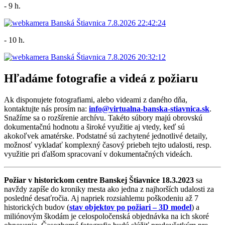
- 9 h.
- 10 h.
Hľadáme fotografie a videá z požiaru
Ak disponujete fotografiami, alebo videami z daného dňa,
kontaktujte nás prosím na:
info@virtualna-banska-stiavnica.sk
.
Snažíme sa o rozšírenie archívu. Takéto súbory majú obrovskú
dokumentačnú hodnotu a široké využitie aj vtedy, keď sú
akokoľvek amatérske. Podstatné sú zachytené jednotlivé detaily,
možnosť vykladať komplexný časový priebeh tejto udalosti, resp.
využitie pri ďalšom spracovaní v dokumentačných videách.
Požiar v historickom centre Banskej Štiavnice 18.3.2023
sa
navždy zapíše do kroniky mesta ako jedna z najhorších udalosti za
posledné desaťročia. Aj napriek rozsiahlemu poškodeniu až 7
historických budov (
stav objektov po požiari – 3D model
) a
miliónovým škodám je celospoločenská objednávka na ich skoré