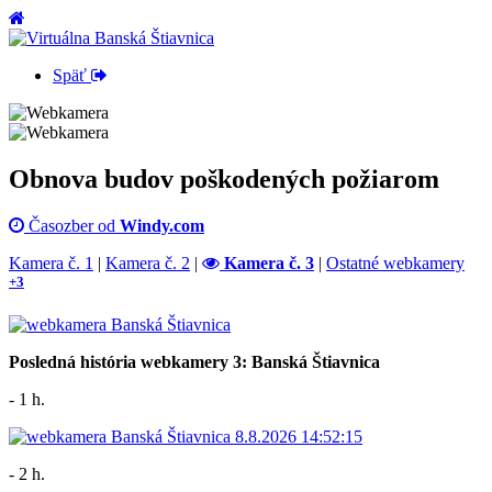
Späť
Obnova budov poškodených požiarom
Časozber od
Windy.com
Kamera č. 1
|
Kamera č. 2
|
Kamera č. 3
|
Ostatné webkamery
+3
Posledná história webkamery 3: Banská Štiavnica
- 1 h.
- 2 h.