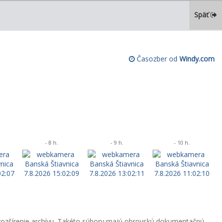
Späť
Časozber od
Windy.com
- 8 h.
- 9 h.
- 10 h.
 rozšírenie archívu. Takéto súbory majú obrovskú dokumentačnú