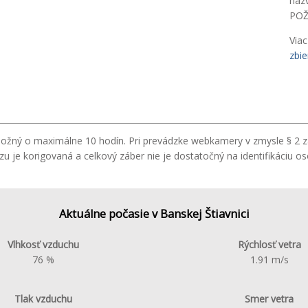
náz
POŽ
Viac
zbie
 možný o maximálne 10 hodín. Pri prevádzke webkamery v zmysle § 2 
 je korigovaná a celkový záber nie je dostatočný na identifikáciu o
Aktuálne počasie v Banskej Štiavnici
Vlhkosť vzduchu
Rýchlosť vetra
76 %
1.91 m/s
Tlak vzduchu
Smer vetra