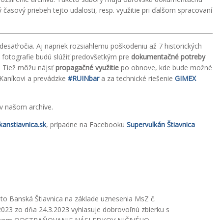
časový priebeh tejto udalosti, resp. využitie pri ďalšom spracovaní
desaťročia. Aj napriek rozsiahlemu poškodeniu až 7 historických
fotografie budú slúžiť predovšetkým pre
dokumentačné potreby
. Tiež môžu nájsť
propagačné využitie
po obnove, kde bude možné
 Kaníkovi a prevádzke
#RUINbar
a za technické riešenie
GIMEX
 v našom archíve.
anstiavnica.sk
, prípadne na Facebooku
Supervulkán Štiavnica
to Banská Štiavnica na základe uznesenia MsZ č.
2023 zo dňa 24.3.2023 vyhlasuje dobrovoľnú zbierku s