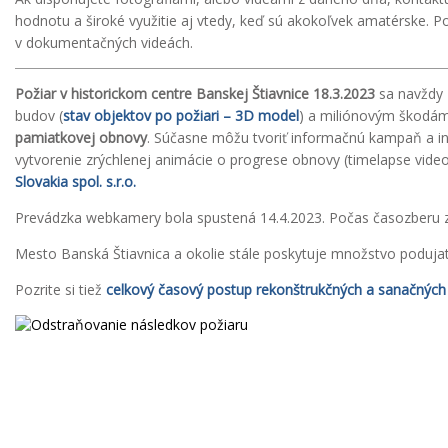
hodnotu a široké využitie aj vtedy, keď sú akokoľvek amatérske. Po
v dokumentačných videách.
Požiar v historickom centre Banskej Štiavnice 18.3.2023
sa navždy z
budov (
stav objektov po požiari – 3D model
) a miliónovým škodám
pamiatkovej obnovy
. Súčasne môžu tvoriť informačnú kampaň a i
vytvorenie zrýchlenej animácie o progrese obnovy (timelapse vide
Slovakia spol. s.r.o.
Prevádzka webkamery bola spustená 14.4.2023. Počas časozberu
Mesto Banská Štiavnica a okolie stále poskytuje množstvo podujatí,
Pozrite si tiež
celkový časový postup rekonštrukčných a sanačnýc