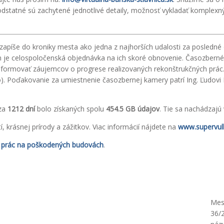
dstatné sú zachytené jednotlivé detaily, možnosť vykladať komplexný 
apíše do kroniky mesta ako jedna z najhorších udalosti za posledné 
 je celospoločenská objednávka na ich skoré obnovenie. Časozberné 
nformovať záujemcov o progrese realizovaných rekonštrukčných prác
o). Poďakovanie za umiestnenie časozbernej kamery patrí Ing. Ľudovi
 za
1212 dní
bolo získaných spolu
454.5 GB údajov
. Tie sa nachádzajú
 krásnej prírody a zážitkov. Viac informácií nájdete na
www.supervulk
h prác na poškodených budovách
.
Mes
36/