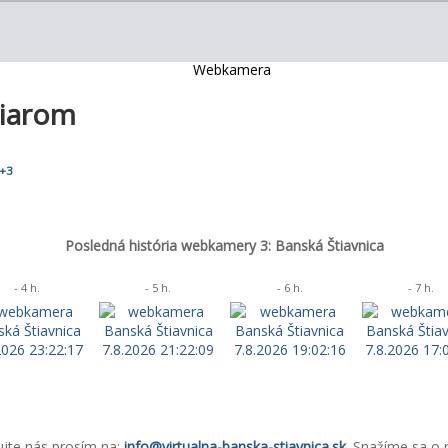
iarom
+3
Posledná história webkamery 3: Banská Štiavnica
- 4 h.
- 5 h.
- 6 h.
- 7 h.
ujte nás prosím na:
info@virtualna-banska-stiavnica.sk
. Snažíme sa o