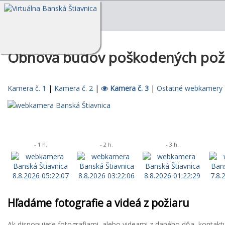
Obnova budov poškodených pož
Kamera č. 1
|
Kamera č. 2
|
Kamera č. 3
|
Ostatné webkamery
- 1 h.
- 2 h.
- 3 h.
Hľadáme fotografie a videá z požiaru
Ak disponujete fotografiami, alebo videami z daného dňa, kontakt