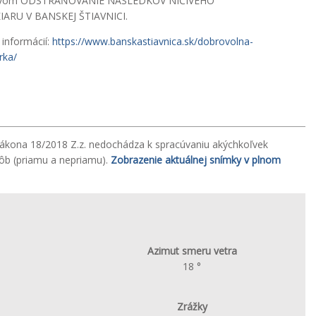
vom ODSTRAŇOVANIE NÁSLEDKOV NIČIVÉHO
IARU V BANSKEJ ŠTIAVNICI.
 informácií:
https://www.banskastiavnica.sk/dobrovolna-
rka/
zákona 18/2018 Z.z. nedochádza k spracúvaniu akýchkoľvek
sôb (priamu a nepriamu).
Zobrazenie aktuálnej snímky v plnom
Azimut smeru vetra
18 °
Zrážky