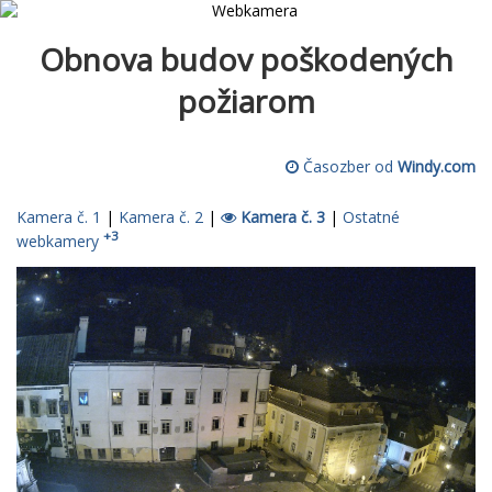
Obnova budov poškodených
požiarom
Časozber od
Windy.com
Kamera č. 1
|
Kamera č. 2
|
Kamera č. 3
|
Ostatné
+3
webkamery