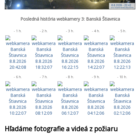
Posledná história webkamery 3: Banská Štiavnica
- 1 h.
- 2 h.
- 3 h.
- 4 h.
- 5 h.
- 6 h.
- 7 h.
- 8 h.
- 9 h.
- 10 h.
Hľadáme fotografie a videá z požiaru