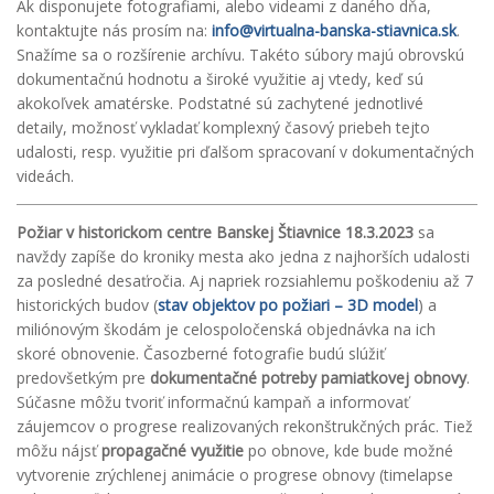
Ak disponujete fotografiami, alebo videami z daného dňa,
kontaktujte nás prosím na:
info@virtualna-banska-stiavnica.sk
.
Snažíme sa o rozšírenie archívu. Takéto súbory majú obrovskú
dokumentačnú hodnotu a široké využitie aj vtedy, keď sú
akokoľvek amatérske. Podstatné sú zachytené jednotlivé
detaily, možnosť vykladať komplexný časový priebeh tejto
udalosti, resp. využitie pri ďalšom spracovaní v dokumentačných
videách.
Požiar v historickom centre Banskej Štiavnice 18.3.2023
sa
navždy zapíše do kroniky mesta ako jedna z najhorších udalosti
za posledné desaťročia. Aj napriek rozsiahlemu poškodeniu až 7
historických budov (
stav objektov po požiari – 3D model
) a
miliónovým škodám je celospoločenská objednávka na ich
skoré obnovenie. Časozberné fotografie budú slúžiť
predovšetkým pre
dokumentačné potreby pamiatkovej obnovy
.
Súčasne môžu tvoriť informačnú kampaň a informovať
záujemcov o progrese realizovaných rekonštrukčných prác. Tiež
môžu nájsť
propagačné využitie
po obnove, kde bude možné
vytvorenie zrýchlenej animácie o progrese obnovy (timelapse