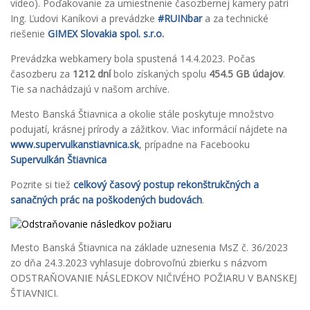
video). Poďakovanie za umiestnenie časozbernej kamery patrí
Ing. Ľudovi Kaníkovi a prevádzke
#RUINbar
a za technické
riešenie
GIMEX Slovakia spol. s.r.o.
Prevádzka webkamery bola spustená 14.4.2023. Počas
časozberu za
1212 dní
bolo získaných spolu
454.5 GB údajov
.
Tie sa nachádzajú v našom archíve.
Mesto Banská Štiavnica a okolie stále poskytuje množstvo
podujatí, krásnej prírody a zážitkov. Viac informácií nájdete na
www.supervulkanstiavnica.sk
, prípadne na Facebooku
Supervulkán Štiavnica
Pozrite si tiež
celkový časový postup rekonštrukčných a
sanačných prác na poškodených budovách
.
Mesto Banská Štiavnica na základe uznesenia MsZ č. 36/2023
zo dňa 24.3.2023 vyhlasuje dobrovoľnú zbierku s názvom
ODSTRAŇOVANIE NÁSLEDKOV NIČIVÉHO POŽIARU V BANSKEJ
ŠTIAVNICI.