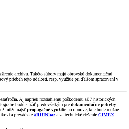
ozšírenie archívu. Takéto súbory majú obrovskú dokumentačnú
vý priebeh tejto udalosti, resp. využitie pri ďalšom spracovaní v
desaťročia. Aj napriek rozsiahlemu poškodeniu až 7 historických
tografie budú slúžiť predovšetkým pre
dokumentačné potreby
iež môžu nájsť
propagačné využitie
po obnove, kde bude možné
níkovi a prevádzke
#RUINbar
a za technické riešenie
GIMEX