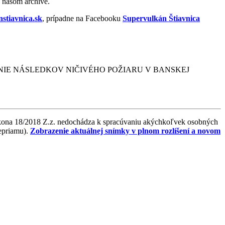
v našom archíve.
stiavnica.sk
, prípadne na Facebooku
Supervulkán Štiavnica
DSTRAŇOVANIE NÁSLEDKOV NIČIVÉHO POŽIARU V BANSKEJ
ákona 18/2018 Z.z. nedochádza k spracúvaniu akýchkoľvek osobných
nepriamu).
Zobrazenie aktuálnej snímky v plnom rozlíšení a novom