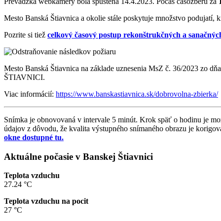
Prevádzka webkamery bola spustená 14.4.2023. Počas časozberu za
Mesto Banská Štiavnica a okolie stále poskytuje množstvo podujatí, kr
Pozrite si tiež
celkový časový postup rekonštrukčných a sanačný
Mesto Banská Štiavnica na základe uznesenia MsZ č. 36/202
ŠTIAVNICI.
Viac informácií:
https://www.banskastiavnica.sk/dobrovolna-zbierka/
Snímka je obnovovaná v intervale 5 minút. Krok späť o hodinu je 
údajov z dôvodu, že kvalita výstupného snímaného obrazu je korigova
okne dostupné tu.
Aktuálne počasie v Banskej Štiavnici
Teplota vzduchu
27.24 °C
Teplota vzduchu na pocit
27 °C