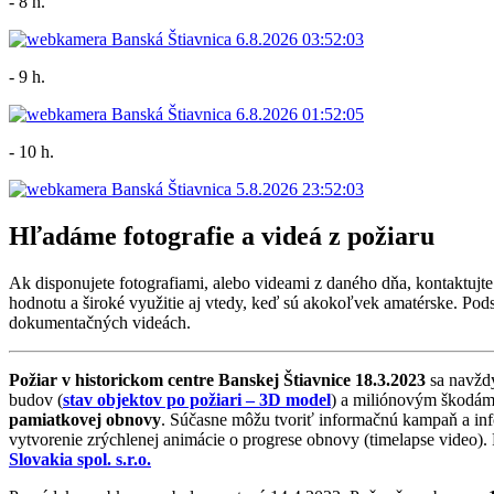
- 8 h.
- 9 h.
- 10 h.
Hľadáme fotografie a videá z požiaru
Ak disponujete fotografiami, alebo videami z daného dňa, kontaktujt
hodnotu a široké využitie aj vtedy, keď sú akokoľvek amatérske. Pods
dokumentačných videách.
Požiar v historickom centre Banskej Štiavnice 18.3.2023
sa navždy
budov (
stav objektov po požiari – 3D model
) a miliónovým škodám 
pamiatkovej obnovy
. Súčasne môžu tvoriť informačnú kampaň a in
vytvorenie zrýchlenej animácie o progrese obnovy (timelapse video)
Slovakia spol. s.r.o.