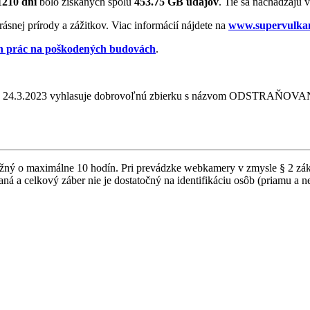
1210 dní
bolo získaných spolu
453.75 GB údajov
. Tie sa nachádzajú 
ásnej prírody a zážitkov. Viac informácií nájdete na
www.supervulkan
ch prác na poškodených budovách
.
3 zo dňa 24.3.2023 vyhlasuje dobrovoľnú zbierku s názvom O
možný o maximálne 10 hodín. Pri prevádzke webkamery v zmysle § 2 z
ná a celkový záber nie je dostatočný na identifikáciu osôb (priamu a 