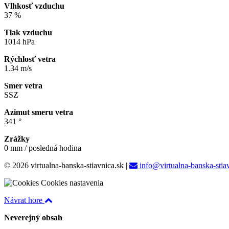
Vlhkosť vzduchu
37 %
Tlak vzduchu
1014 hPa
Rýchlosť vetra
1.34 m/s
Smer vetra
SSZ
Azimut smeru vetra
341 °
Zrážky
0 mm / posledná hodina
© 2026 virtualna-banska-stiavnica.sk
|
info@virtualna-banska-stia
Cookies nastavenia
Návrat hore
Neverejný obsah