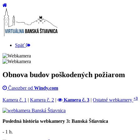
Späť
Obnova budov poškodených požiarom
Časozber od
Windy.com
+3
Kamera č. 1
|
Kamera č. 2
|
Kamera č. 3
|
Ostatné webkamery
Posledná história webkamery 3: Banská Štiavnica
- 1 h.