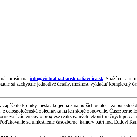
e nás prosím na:
info@virtualna-banska-stiavnica.sk
. Snažíme sa o r
tatné sú zachytené jednotlivé detaily, možnosť vykladať komplexný časo
 zapíše do kroniky mesta ako jedna z najhorších udalosti za posledné 
je celospoločenská objednávka na ich skoré obnovenie. Časozberné fo
formovať záujemcov o progrese realizovaných rekonštrukčných prác. T
. Poďakovanie za umiestnenie časozbernej kamery patrí Ing. Ľudovi Ka