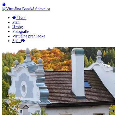
Úvod
Plán
Hroby
Fotografie
Virtuálna prehliadka
Späť