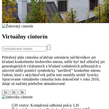
Virtuálny cintorín
Priložený plán cintorína uľahčuje orientáciu návštevníkov pri
hľadaní konkrétneho hrobového miesta, môže byť tiež užitočný pri
genealogických výskumoch a hľadaní vzdialených príbuzných a
zároveň môže pomôcť symbolicky "navštíviť" konkrétne miesto
ľudom, ktorí z akýchkoľvek príčin toto nemôžu urobiť fyzicky.
Spracovanie virtuálneho cintorína bolo dokončené v roku 2016,
údaje sú naďalej priebežne aktualizované.
GIS vrstvy: Komplexná odborná práca: LIS