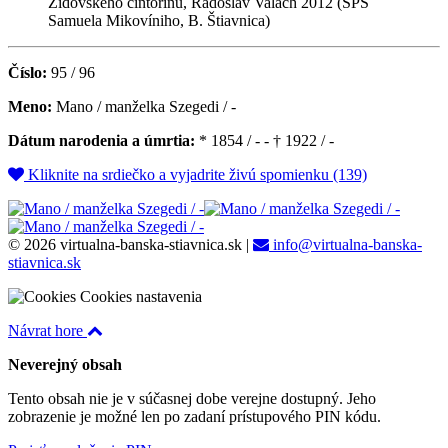
Židovského cintorínu, Radoslav Valach 2012 (SPŠ
Samuela Mikovíniho, B. Štiavnica)
Číslo:
95 / 96
Meno:
Mano / manželka Szegedi / -
Dátum narodenia a úmrtia:
* 1854 / - - † 1922 / -
Kliknite na srdiečko a vyjadrite živú spomienku (139)
© 2026 virtualna-banska-stiavnica.sk
|
info@virtualna-banska-
stiavnica.sk
Cookies nastavenia
Návrat hore
Neverejný obsah
Tento obsah nie je v súčasnej dobe verejne dostupný. Jeho
zobrazenie je možné len po zadaní prístupového PIN kódu.