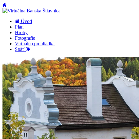
Úvod
Plán
Hroby
Fotografie
Virtuálna prehliadka
Späť