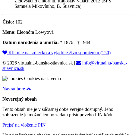
Židovského cintorínu, Radoslav Valach 2012 (SPŠ
Samuela Mikovíniho, B. Štiavnica)
Číslo:
102
Meno:
Eleonóra Lowyová
Dátum narodenia a úmrtia:
* 1876 - † 1944
Kliknite na srdiečko a vyjadrite živú spomienku (150)
© 2026 virtualna-banska-stiavnica.sk
|
info@virtualna-banska-
stiavnica.sk
Cookies nastavenia
Návrat hore
Neverejný obsah
Tento obsah nie je v súčasnej dobe verejne dostupný. Jeho
zobrazenie je možné len po zadaní prístupového PIN kódu.
Prejsť na vloženie PIN