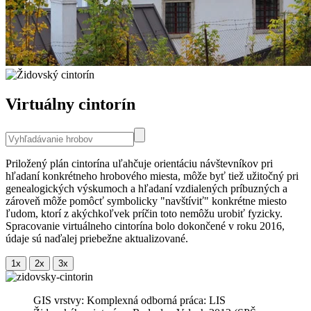
Virtuálny cintorín
Priložený plán cintorína uľahčuje orientáciu návštevníkov pri
hľadaní konkrétneho hrobového miesta, môže byť tiež užitočný pri
genealogických výskumoch a hľadaní vzdialených príbuzných a
zároveň môže pomôcť symbolicky "navštíviť" konkrétne miesto
ľudom, ktorí z akýchkoľvek príčin toto nemôžu urobiť fyzicky.
Spracovanie virtuálneho cintorína bolo dokončené v roku 2016,
údaje sú naďalej priebežne aktualizované.
GIS vrstvy: Komplexná odborná práca: LIS