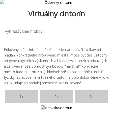
Virtuálny cintorín
Priložený plán cintorína uľahčuje orientáciu návštevníkov pri
hľadaní konkrétneho hrobového miesta, môže byť tiež užitočný
pri genealogických výskumoch a hľadaní vzdialených príbuzných
a zároveň môže pomôcť symbolicky "navštíviť" konkrétne
miesto ľudom, ktorí z akýchkoľvek príčin toto nemôžu urobiť
fyzicky. Spracovanie virtuálneho cintorína bolo dokončené v roku
2016, údaje sú naďalej priebežne aktualizované.