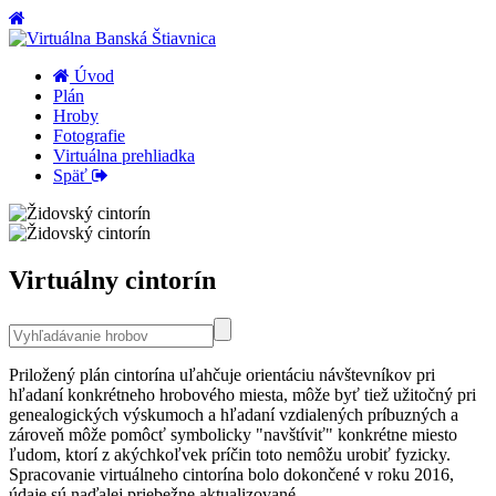
Úvod
Plán
Hroby
Fotografie
Virtuálna prehliadka
Späť
Virtuálny cintorín
Priložený plán cintorína uľahčuje orientáciu návštevníkov pri
hľadaní konkrétneho hrobového miesta, môže byť tiež užitočný pri
genealogických výskumoch a hľadaní vzdialených príbuzných a
zároveň môže pomôcť symbolicky "navštíviť" konkrétne miesto
ľudom, ktorí z akýchkoľvek príčin toto nemôžu urobiť fyzicky.
Spracovanie virtuálneho cintorína bolo dokončené v roku 2016,
údaje sú naďalej priebežne aktualizované.