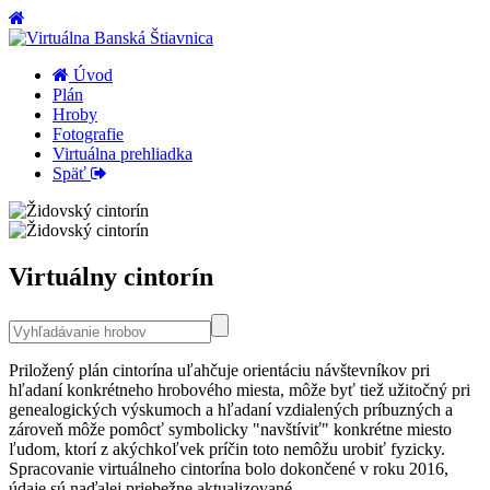
Úvod
Plán
Hroby
Fotografie
Virtuálna prehliadka
Späť
Virtuálny cintorín
Priložený plán cintorína uľahčuje orientáciu návštevníkov pri
hľadaní konkrétneho hrobového miesta, môže byť tiež užitočný pri
genealogických výskumoch a hľadaní vzdialených príbuzných a
zároveň môže pomôcť symbolicky "navštíviť" konkrétne miesto
ľudom, ktorí z akýchkoľvek príčin toto nemôžu urobiť fyzicky.
Spracovanie virtuálneho cintorína bolo dokončené v roku 2016,
údaje sú naďalej priebežne aktualizované.